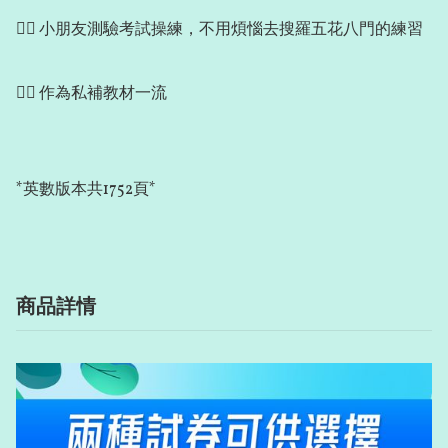
👍🏻 小朋友測驗考試操練，不用煩惱去搜羅五花八門的練習

👍🏻 作為私補教材一流

*英數版本共1752頁*
商品詳情