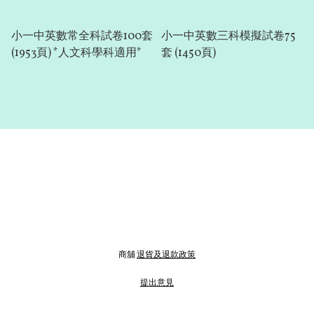
小一中英數常全科試卷100套
小一中英數三科模擬試卷75
(1953頁) *人文科學科適用*
套 (1450頁)
商舖
退貨及退款政策
提出意見