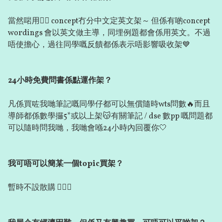
當然啱用👍🏻 concept冇分中文定英文架～ 但係有啲concept
wordings 會以英文做主導，同埋例題都會係用英文。不過
唔使擔心，過往同學嘅反饋都係表示唔影響吸收架💙
24小時免費問書係點運作架？
凡係買咗我哋筆記嘅同學仔都可以無償隨時wts問數🔥而且
導師都係數學攞5*或以上架😽有關筆記 / dse 數pp 嘅問題都
可以隨時問我哋，我哋會喺24小時內回覆你🤍
我可唔可以簡某一個topic買架？
暫時不設散購 🙇🏻‍♂