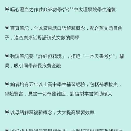
🌟 嘔心瀝血之作 由DSE數學5*/5**中大理學院學生編製

🌟 百頁筆記，全以廣東話口語解釋概念，配合英文題目例
子，適合廣東話母語讀英文數的同學

🌟 強調筆記要「詳細但精境」，拒絕「一本天書考5**」騙
局，吸引同學家長浪費金錢

🌟 編者均有五年以上高中學生補習經驗，包括補底拔尖，
經驗豐富，見盡一切奇難雜症，對編製本書幫助極大

🌟 以母語解釋複雜概念，大大提高學習效率
