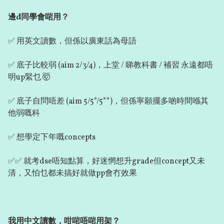
邊d同學會啱用？
✅ 用英文讀數，但係以廣東話為母語
✅ 底子比較弱 (aim 2/3/4)，上堂 / 睇教科書 / 補習 永遠都唔
明up緊乜 🤯
✅ 底子自問唔差 (aim 5/5*/5**)，但係寧願擺多啲時間喺其
他弱嘅科
✅ 想學定下年嘅concepts
✅✅ 就考dse唔知點算，好迷惘想升grade但concept又未
清，又怕乜都未搞好就做pp會冇效果
我用中文讀數，咁啱唔啱用架？