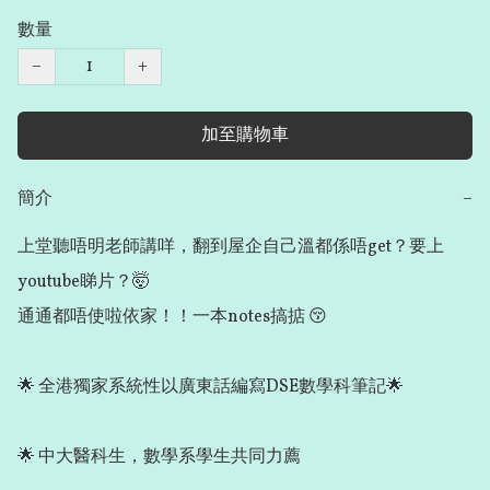
數量
−
+
加至購物車
簡介
−
上堂聽唔明老師講咩，翻到屋企自己溫都係唔get？要上
youtube睇片？🤯

通通都唔使啦依家！！一本notes搞掂 😚

🌟 全港獨家系統性以廣東話編寫DSE數學科筆記🌟

🌟 中大醫科生，數學系學生共同力薦
