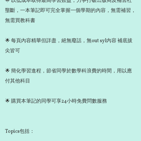
🌟 以低成本取得最高學習效益，力爭打破出版商及補習社
壟斷，一本筆記即可完全掌握一個學期的內容，無需補習，
無需買教科書

🌟 每頁內容精華但詳盡，絕無廢話，無out syl內容 補底拔
尖皆可

🌟 簡化學習進程，節省同學於數學科浪費的時間，用以應
付其他科目

🌟 購買本筆記的同學可享24小時免費問數服務

Topics包括：
