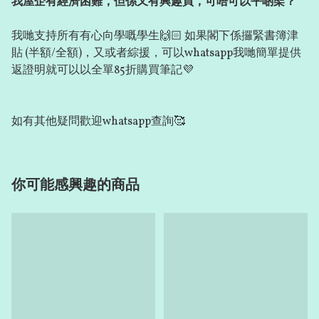
我屋企有經濟困難，但係又有興趣買，可唔可以平啲架？
我哋支持所有有心向學嘅學生🙌🏻 如果閣下係攞緊書簿津
貼 (半額/全額)，又或者綜援，可以whatsapp我哋簡單提供
返證明就可以以全單85折購買筆記💜
如有其他疑問歡迎whatsapp查詢🥰
你可能感興趣的商品